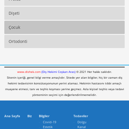
Dişeti
Çocuk
Ortodonti
www.dishek.com
(Diş Hekimi Coşkan Aras)
© 2021 Her hakkı saklıdır.
Sitenin içeriği, genel bilgi verme amaçlıdır. Sitede yer alan bilgiler, hiç bir zaman diş
hekimi tedavisinin konsütasyonunun yerini alamaz. Hekimin hastasını tıbbi amaçlı
muayene etmesi, tanı ve teşhis koyması yerine geçmez. Asla kişisel teşhis veya tedavi
yönteminin seçimi için değerlendirilmemelidir.
Ana Sayfa
Biz
Bilgiler
Tedaviler
Covid-19
Dolgu
Estetik
Kanal